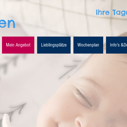
Ihre Tag
hen
Mein Angebot
Lieblingsplätze
Wochenplan
Info's &