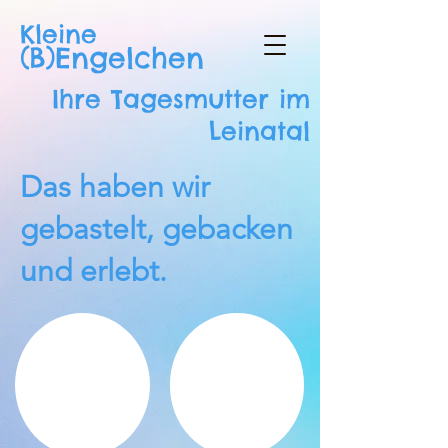
Kleine
(B)Engelchen
Ihre Tagesmutter im
Leinatal
Das haben wir
gebastelt, gebacken
und erlebt.